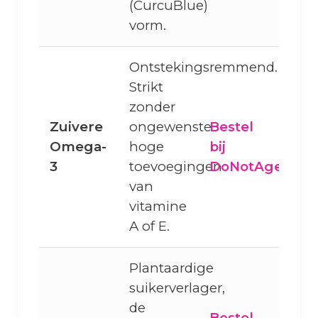
(CurcuBlue)
vorm.
Ontstekingsremmend.
Strikt
zonder
Zuivere
ongewenste
Bestel
Omega-
hoge
bij
3
toevoegingen
DoNotAge
van
vitamine
A of E.
Plantaardige
suikerverlager,
de
Bestel