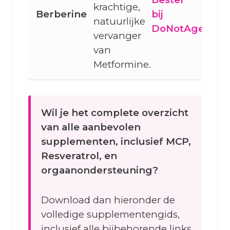
krachtige,
Berberine
bij
natuurlijke
DoNotAge
vervanger
van
Metformine.
Wil je het complete overzicht
van alle aanbevolen
supplementen, inclusief MCP,
Resveratrol, en
orgaanondersteuning?
Download dan hieronder de
volledige supplementengids,
inclusief alle bijbehorende links