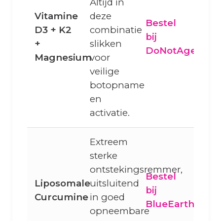
Altijd in
Vitamine
deze
Bestel
D3 + K2
combinatie
bij
+
slikken
DoNotAge
Magnesium
voor
veilige
botopname
en
activatie.
Extreem
sterke
ontstekingsremmer,
Bestel
Liposomale
uitsluitend
bij
Curcumine
in goed
BlueEarth
opneembare